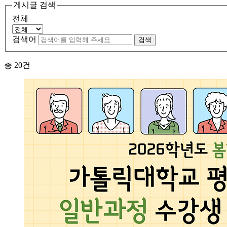
게시글 검색
전체
검색어
검색
총
20
건