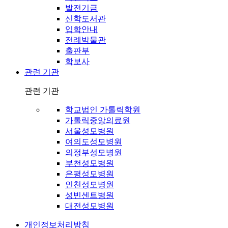
발전기금
신학도서관
입학안내
전례박물관
출판부
학보사
관련 기관
관련 기관
학교법인 가톨릭학원
가톨릭중앙의료원
서울성모병원
여의도성모병원
의정부성모병원
부천성모병원
은평성모병원
인천성모병원
성빈센트병원
대전성모병원
개인정보처리방침