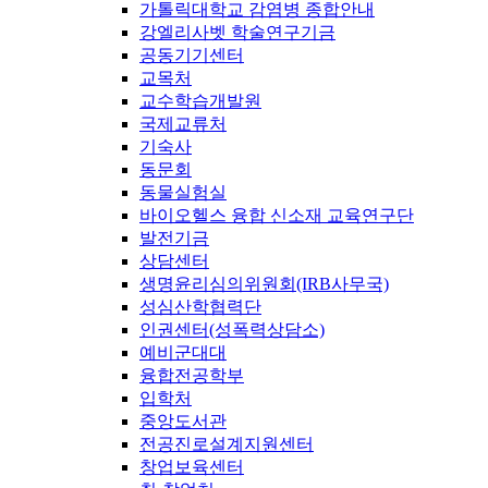
가톨릭대학교 감염병 종합안내
강엘리사벳 학술연구기금
공동기기센터
교목처
교수학습개발원
국제교류처
기숙사
동문회
동물실험실
바이오헬스 융합 신소재 교육연구단
발전기금
상담센터
생명윤리심의위원회(IRB사무국)
성심산학협력단
인권센터(성폭력상담소)
예비군대대
융합전공학부
입학처
중앙도서관
전공진로설계지원센터
창업보육센터