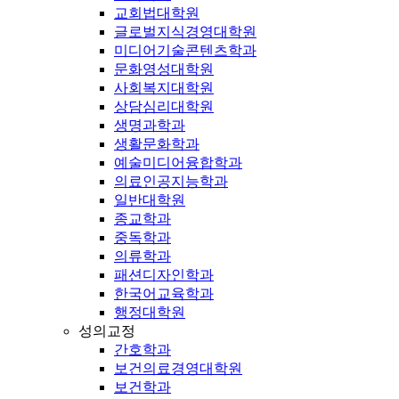
교회법대학원
글로벌지식경영대학원
미디어기술콘텐츠학과
문화영성대학원
사회복지대학원
상담심리대학원
생명과학과
생활문화학과
예술미디어융합학과
의료인공지능학과
일반대학원
종교학과
중독학과
의류학과
패션디자인학과
한국어교육학과
행정대학원
성의교정
간호학과
보건의료경영대학원
보건학과