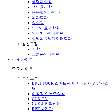
생명대학원
생명윤리학과
융복합의과학과
의과학과
의학과
임상간호대학원
임상치과학대학원
정밀의료빅데이터학과
성신교정
신학과
교회음악대학원
주요 사이트
주요 사이트
성심교정
BK21 FOUR 스마트파마 미래인재 양성사업
팀
이원길 인본주의상
CUK ON
CUK비전혁신원
RISE사업단