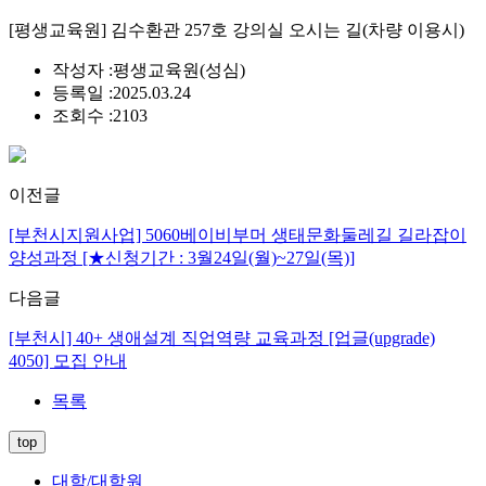
[평생교육원] 김수환관 257호 강의실 오시는 길(차량 이용시)
작성자 :
평생교육원(성심)
등록일 :
2025.03.24
조회수 :
2103
이전글
[부천시지원사업] 5060베이비부머 생태문화둘레길 길라잡이
양성과정 [★신청기간 : 3월24일(월)~27일(목)]
다음글
[부천시] 40+ 생애설계 직업역량 교육과정 [업글(upgrade)
4050] 모집 안내
목록
top
대학/대학원