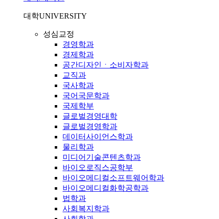
대학
UNIVERSITY
성심교정
경영학과
경제학과
공간디자인ㆍ소비자학과
교직과
국사학과
국어국문학과
국제학부
글로벌경영대학
글로벌경영학과
데이터사이언스학과
물리학과
미디어기술콘텐츠학과
바이오로직스공학부
바이오메디컬소프트웨어학과
바이오메디컬화학공학과
법학과
사회복지학과
사회학과