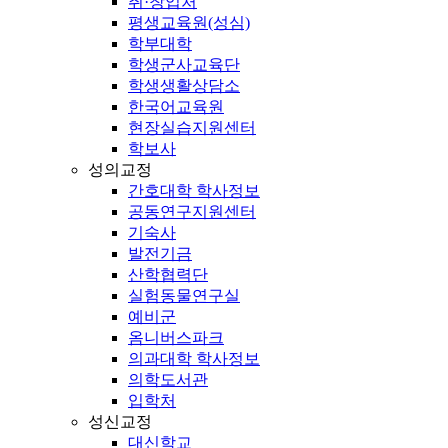
취·창업처
평생교육원(성심)
학부대학
학생군사교육단
학생생활상담소
한국어교육원
현장실습지원센터
학보사
성의교정
간호대학 학사정보
공동연구지원센터
기숙사
발전기금
산학협력단
실험동물연구실
예비군
옴니버스파크
의과대학 학사정보
의학도서관
입학처
성신교정
대신학교